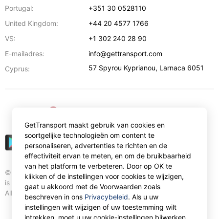
Portugal:
+351 30 0528110
United Kingdom:
+44 20 4577 1766
VS:
+1 302 240 28 90
E-mailadres:
info@gettransport.com
57 Spyrou Kyprianou
,
Larnaca
6051
Cyprus:
€
EUR
GetTransport maakt gebruik van cookies en
soortgelijke technologieën om content te
personaliseren, advertenties te richten en de
effectiviteit ervan te meten, en om de bruikbaarheid
van het platform te verbeteren. Door op OK te
© Gettransport International Limited. GetTransport®
klikken of de instellingen voor cookies te wijzigen,
is trademark of Gettransport International Limited.
gaat u akkoord met de Voorwaarden zoals
All rights reserved.
beschreven in ons
Privacybeleid
. Als u uw
instellingen wilt wijzigen of uw toestemming wilt
intrekken, moet u uw cookie-instellingen bijwerken.