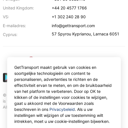
United Kingdom:
+44 20 4577 1766
VS:
+1 302 240 28 90
E-mailadres:
info@gettransport.com
57 Spyrou Kyprianou
,
Larnaca
6051
Cyprus:
€
EUR
GetTransport maakt gebruik van cookies en
soortgelijke technologieën om content te
personaliseren, advertenties te richten en de
effectiviteit ervan te meten, en om de bruikbaarheid
van het platform te verbeteren. Door op OK te
© Gettransport International Limited. GetTransport®
klikken of de instellingen voor cookies te wijzigen,
is trademark of Gettransport International Limited.
gaat u akkoord met de Voorwaarden zoals
All rights reserved.
beschreven in ons
Privacybeleid
. Als u uw
instellingen wilt wijzigen of uw toestemming wilt
intrekken, moet u uw cookie-instellingen bijwerken.