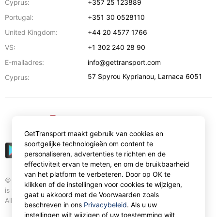
Cyprus:
+357 25 123889
Portugal:
+351 30 0528110
United Kingdom:
+44 20 4577 1766
VS:
+1 302 240 28 90
E-mailadres:
info@gettransport.com
57 Spyrou Kyprianou
,
Larnaca
6051
Cyprus:
€
EUR
GetTransport maakt gebruik van cookies en
soortgelijke technologieën om content te
personaliseren, advertenties te richten en de
effectiviteit ervan te meten, en om de bruikbaarheid
van het platform te verbeteren. Door op OK te
© Gettransport International Limited. GetTransport®
klikken of de instellingen voor cookies te wijzigen,
is trademark of Gettransport International Limited.
gaat u akkoord met de Voorwaarden zoals
All rights reserved.
beschreven in ons
Privacybeleid
. Als u uw
instellingen wilt wijzigen of uw toestemming wilt