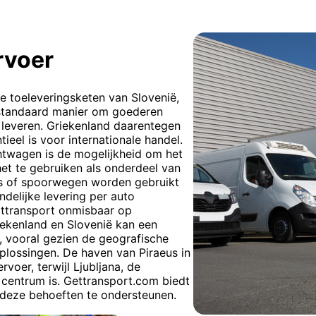
rvoer
e toeleveringsketen van Slovenië,
standaard manier om goederen
e leveren. Griekenland daarentegen
ieel is voor internationale handel.
htwagen is de mogelijkheid om het
et te gebruiken als onderdeel van
ns of spoorwegen worden gebruikt
ndelijke levering per auto
ttransport onmisbaar op
iekenland en Slovenië kan een
, vooral gezien de geografische
oplossingen. De haven van Piraeus in
rvoer, terwijl Ljubljana, de
k centrum is. Gettransport.com biedt
deze behoeften te ondersteunen.