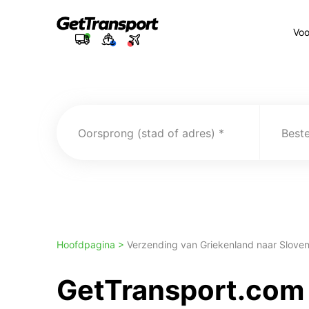
Voo
Oorsprong (stad of adres)
Best
Hoofdpagina >
Verzending van Griekenland naar Sloven
GetTransport.com 