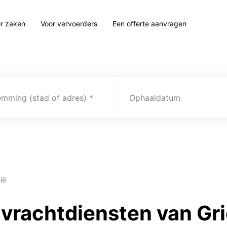
r zaken
Voor vervoerders
Een offerte aanvragen
emming (stad of adres)
Ophaaldatum
ië
vrachtdiensten van Gr