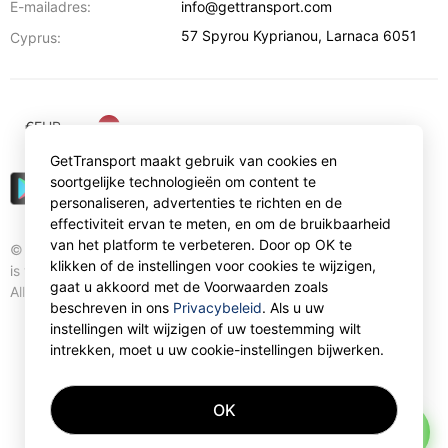
E-mailadres:
info@gettransport.com
57 Spyrou Kyprianou
,
Larnaca
6051
Cyprus:
€
EUR
GetTransport maakt gebruik van cookies en
soortgelijke technologieën om content te
personaliseren, advertenties te richten en de
effectiviteit ervan te meten, en om de bruikbaarheid
van het platform te verbeteren. Door op OK te
© Gettransport International Limited. GetTransport®
klikken of de instellingen voor cookies te wijzigen,
is trademark of Gettransport International Limited.
gaat u akkoord met de Voorwaarden zoals
All rights reserved.
beschreven in ons
Privacybeleid
. Als u uw
instellingen wilt wijzigen of uw toestemming wilt
intrekken, moet u uw cookie-instellingen bijwerken.
OK
AI