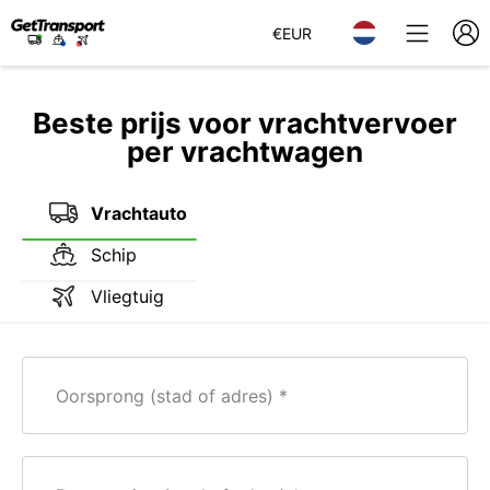
€
EUR
Beste prijs voor vrachtvervoer
per vrachtwagen
Vrachtauto
Schip
Vliegtuig
Oorsprong (stad of adres)