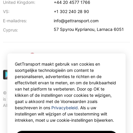
United Kingdom:
+44 20 4577 1766
VS:
+1 302 240 28 90
E-mailadres:
info@gettransport.com
57 Spyrou Kyprianou
,
Larnaca
6051
Cyprus:
€
EUR
GetTransport maakt gebruik van cookies en
soortgelijke technologieën om content te
personaliseren, advertenties te richten en de
effectiviteit ervan te meten, en om de bruikbaarheid
van het platform te verbeteren. Door op OK te
© Gettransport International Limited. GetTransport®
klikken of de instellingen voor cookies te wijzigen,
is trademark of Gettransport International Limited.
gaat u akkoord met de Voorwaarden zoals
All rights reserved.
beschreven in ons
Privacybeleid
. Als u uw
instellingen wilt wijzigen of uw toestemming wilt
intrekken, moet u uw cookie-instellingen bijwerken.