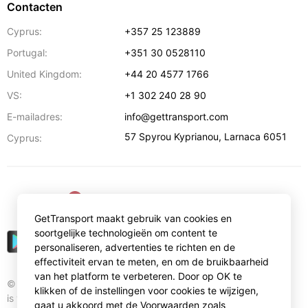
Contacten
Cyprus:
+357 25 123889
Portugal:
+351 30 0528110
United Kingdom:
+44 20 4577 1766
VS:
+1 302 240 28 90
E-mailadres:
info@gettransport.com
57 Spyrou Kyprianou
,
Larnaca
6051
Cyprus:
€
EUR
GetTransport maakt gebruik van cookies en
soortgelijke technologieën om content te
personaliseren, advertenties te richten en de
effectiviteit ervan te meten, en om de bruikbaarheid
van het platform te verbeteren. Door op OK te
© Gettransport International Limited. GetTransport®
klikken of de instellingen voor cookies te wijzigen,
is trademark of Gettransport International Limited.
gaat u akkoord met de Voorwaarden zoals