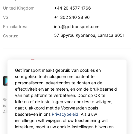
United Kingdom:
+44 20 4577 1766
VS:
+1 302 240 28 90
E-mailadres:
info@gettransport.com
57 Spyrou Kyprianou
,
Larnaca
6051
Cyprus:
€
EUR
GetTransport maakt gebruik van cookies en
soortgelijke technologieën om content te
personaliseren, advertenties te richten en de
effectiviteit ervan te meten, en om de bruikbaarheid
van het platform te verbeteren. Door op OK te
© Gettransport International Limited. GetTransport®
klikken of de instellingen voor cookies te wijzigen,
is trademark of Gettransport International Limited.
gaat u akkoord met de Voorwaarden zoals
All rights reserved.
beschreven in ons
Privacybeleid
. Als u uw
instellingen wilt wijzigen of uw toestemming wilt
intrekken, moet u uw cookie-instellingen bijwerken.