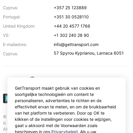
Cyprus:
+357 25 123889
Portugal:
+351 30 0528110
United Kingdom:
+44 20 4577 1766
VS:
+1 302 240 28 90
E-mailadres:
info@gettransport.com
57 Spyrou Kyprianou
,
Larnaca
6051
Cyprus:
€
EUR
GetTransport maakt gebruik van cookies en
soortgelijke technologieën om content te
personaliseren, advertenties te richten en de
effectiviteit ervan te meten, en om de bruikbaarheid
van het platform te verbeteren. Door op OK te
© Gettransport International Limited. GetTransport®
klikken of de instellingen voor cookies te wijzigen,
is trademark of Gettransport International Limited.
gaat u akkoord met de Voorwaarden zoals
All rights reserved.
beschreven in ons
Privacybeleid
. Als u uw