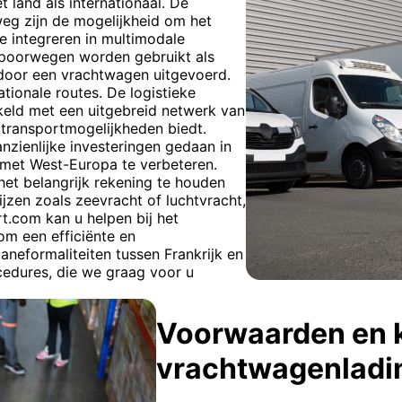
 land als internationaal. De
eg zijn de mogelijkheid om het
te integreren in multimodale
 spoorwegen worden gebruikt als
 door een vrachtwagen uitgevoerd.
ionale routes. De logistieke
kkeld met een uitgebreid netwerk van
 transportmogelijkheden biedt.
nzienlijke investeringen gedaan in
n met West-Europa te verbeteren.
 het belangrijk rekening te houden
jzen zoals zeevracht of luchtvracht,
t.com kan u helpen bij het
m een efficiënte en
aneformaliteiten tussen Frankrijk en
cedures, die we graag voor u
Voorwaarden en 
vrachtwagenladi