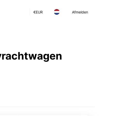
€
EUR
Afmelden
 vrachtwagen