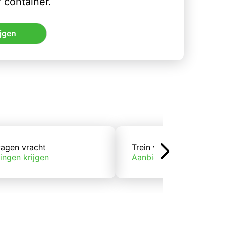
 container.
jgen
agen vracht
Trein vracht
ingen krijgen
Aanbiedingen krijgen