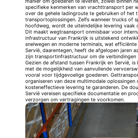
manier om goederen te leveren, zowel binnen het
specifieke kenmerken van vrachttransport per w
over de gehele ladingroute te gebruiken of het 
transportoplossingen. Zelfs wanneer trucks of
hoofdweg, wordt de uiteindelijke levering vaak
Dit maakt wegtraansport onmisbaar voor internat
infrastructuur van Frankrijk is uitstekend ontwi
snelwegen en moderne terminals, wat efficiënte
Servië, daarentegen, heeft de afgelopen jaren aa
zijn transportinfrastructuur om de verbindinge
Gezien de afstand tussen Frankrijk en Servië, is
met de mogelijkheid van aanvullende vervoerswi
vooral voor tijdgevoelige goederen. Gettranspor
organiseren van deze multimodale oplossingen o
kosteneffectieve levering te garanderen. De dou
Servië vereisen specifieke documentatie en pro
verzorgen om vertragingen te voorkomen.