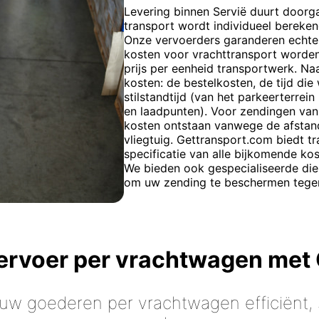
Levering binnen Servië duurt doorga
transport wordt individueel bereken
Onze vervoerders garanderen echter
kosten voor vrachttransport worden
prijs per eenheid transportwerk. Na
kosten: de bestelkosten, de tijd di
stilstandtijd (van het parkeerterrein
en laadpunten). Voor zendingen van 
kosten ontstaan vanwege de afstand
vliegtuig. Gettransport.com biedt tr
specificatie van alle bijkomende ko
We bieden ook gespecialiseerde die
om uw zending te beschermen tegen e
vervoer per vrachtwagen met
 uw goederen per vrachtwagen efficiënt, s