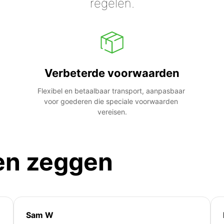
regelen.
Verbeterde voorwaarden
Flexibel en betaalbaar transport, aanpasbaar 
voor goederen die speciale voorwaarden 
vereisen.
en zeggen
Sam W