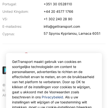
Portugal:
+351 30 0528110
United Kingdom:
+44 20 4577 1766
VS:
+1 302 240 28 90
E-mailadres:
info@gettransport.com
57 Spyrou Kyprianou
,
Larnaca
6051
Cyprus:
€
EUR
GetTransport maakt gebruik van cookies en
soortgelijke technologieën om content te
personaliseren, advertenties te richten en de
effectiviteit ervan te meten, en om de bruikbaarheid
van het platform te verbeteren. Door op OK te
© Gettransport International Limited. GetTransport®
klikken of de instellingen voor cookies te wijzigen,
is trademark of Gettransport International Limited.
gaat u akkoord met de Voorwaarden zoals
All rights reserved.
beschreven in ons
Privacybeleid
. Als u uw
instellingen wilt wijzigen of uw toestemming wilt
intrekken, moet u uw cookie-instellingen bijwerken.