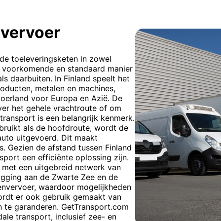
vervoer
 de toeleveringsketen in zowel
est voorkomende en standaard manier
s daarbuiten. In Finland speelt het
producten, metalen en machines,
rvoerland voor Europa en Azië. De
er het gehele vrachtroute of om
transport is een belangrijk kenmerk.
ruikt als de hoofdroute, wordt de
 auto uitgevoerd. Dit maakt
s. Gezien de afstand tussen Finland
port een efficiënte oplossing zijn.
d, met een uitgebreid netwerk van
ligging aan de Zwarte Zee en de
renvervoer, waardoor mogelijkheden
ordt er ook gebruik gemaakt van
n te garanderen. GetTransport.com
le transport, inclusief zee- en