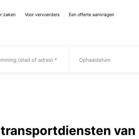
r zaken
Voor vervoerders
Een offerte aanvragen
emming (stad of adres)
Ophaaldatum
transportdiensten van 