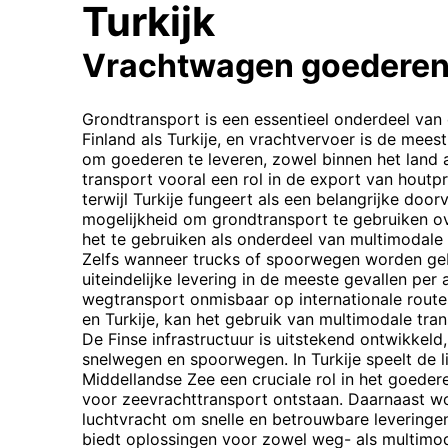
Turkijk
Vrachtwagen goederen
Grondtransport is een essentieel onderdeel van
Finland als Turkije, en vrachtvervoer is de me
om goederen te leveren, zowel binnen het land al
transport vooral een rol in de export van hout
terwijl Turkije fungeert als een belangrijke doo
mogelijkheid om grondtransport te gebruiken ov
het te gebruiken als onderdeel van multimodale 
Zelfs wanneer trucks of spoorwegen worden geb
uiteindelijke levering in de meeste gevallen per
wegtransport onmisbaar op internationale route
en Turkije, kan het gebruik van multimodale trans
De Finse infrastructuur is uitstekend ontwikkel
snelwegen en spoorwegen. In Turkije speelt de 
Middellandse Zee een cruciale rol in het goede
voor zeevrachttransport ontstaan. Daarnaast w
luchtvracht om snelle en betrouwbare leveringe
biedt oplossingen voor zowel weg- als multimoda