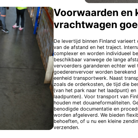
Voorwaarden en 
vrachtwagen goe
De levertijd binnen Finland varieert
van de afstand en het traject. Intern
complexer en worden individueel ber
beschikbaar vanwege de lange afsta
vervoerders garanderen echter wel 
goederenvervoer worden berekend op 
eenheid transportwerk. Naast transp
zoals de orderkosten, de tijd die b
(van het park naar het laadpunt) en 
laadpunten). Voor transport van Finl
houden met douaneformaliteiten. Ge
benodigde documentatie en proced
worden afgeleverd. We bieden flexib
behoeften, of u nu een kleine zend
verzenden.