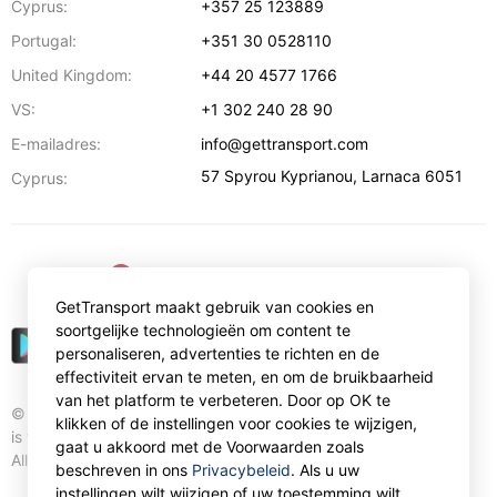
Cyprus:
+357 25 123889
Portugal:
+351 30 0528110
United Kingdom:
+44 20 4577 1766
VS:
+1 302 240 28 90
E-mailadres:
info@gettransport.com
57 Spyrou Kyprianou
,
Larnaca
6051
Cyprus:
€
EUR
GetTransport maakt gebruik van cookies en
soortgelijke technologieën om content te
personaliseren, advertenties te richten en de
effectiviteit ervan te meten, en om de bruikbaarheid
van het platform te verbeteren. Door op OK te
© Gettransport International Limited. GetTransport®
klikken of de instellingen voor cookies te wijzigen,
is trademark of Gettransport International Limited.
gaat u akkoord met de Voorwaarden zoals
All rights reserved.
beschreven in ons
Privacybeleid
. Als u uw
instellingen wilt wijzigen of uw toestemming wilt