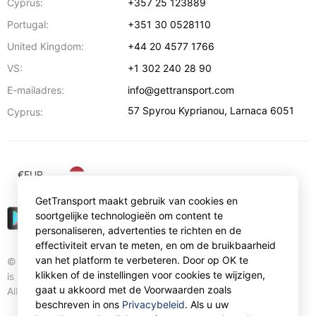
Cyprus:
+357 25 123889
Portugal:
+351 30 0528110
United Kingdom:
+44 20 4577 1766
VS:
+1 302 240 28 90
E-mailadres:
info@gettransport.com
57 Spyrou Kyprianou
,
Larnaca
6051
Cyprus:
€
EUR
GetTransport maakt gebruik van cookies en
soortgelijke technologieën om content te
personaliseren, advertenties te richten en de
effectiviteit ervan te meten, en om de bruikbaarheid
van het platform te verbeteren. Door op OK te
© Gettransport International Limited. GetTransport®
klikken of de instellingen voor cookies te wijzigen,
is trademark of Gettransport International Limited.
gaat u akkoord met de Voorwaarden zoals
All rights reserved.
beschreven in ons
Privacybeleid
. Als u uw