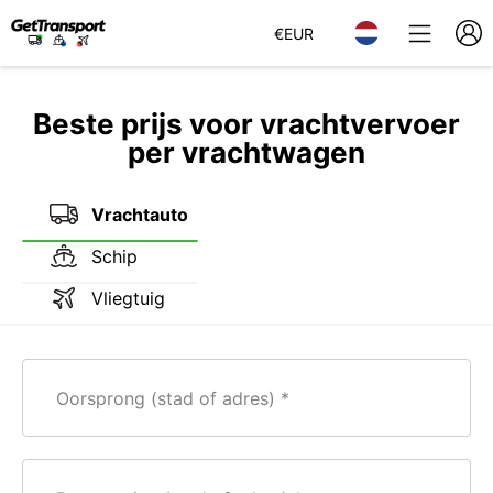
€
EUR
Beste prijs voor vrachtvervoer
per vrachtwagen
Vrachtauto
Schip
Vliegtuig
Oorsprong (stad of adres)