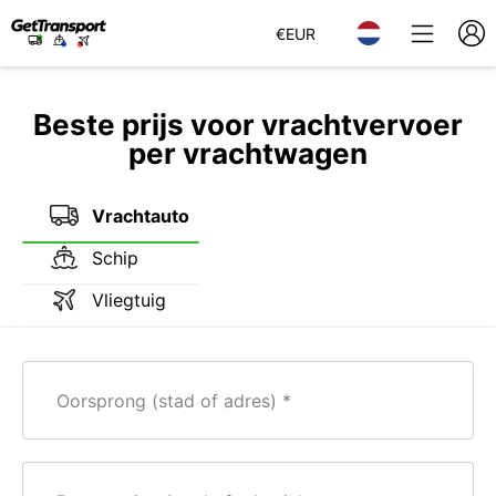
€
EUR
Beste prijs voor vrachtvervoer
per vrachtwagen
Vrachtauto
Schip
Vliegtuig
Oorsprong (stad of adres)