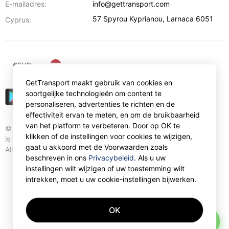
E-mailadres:
info@gettransport.com
57 Spyrou Kyprianou
,
Larnaca
6051
Cyprus:
€
EUR
GetTransport maakt gebruik van cookies en
soortgelijke technologieën om content te
personaliseren, advertenties te richten en de
effectiviteit ervan te meten, en om de bruikbaarheid
van het platform te verbeteren. Door op OK te
© Gettransport International Limited. GetTransport®
klikken of de instellingen voor cookies te wijzigen,
is trademark of Gettransport International Limited.
gaat u akkoord met de Voorwaarden zoals
All rights reserved.
beschreven in ons
Privacybeleid
. Als u uw
instellingen wilt wijzigen of uw toestemming wilt
intrekken, moet u uw cookie-instellingen bijwerken.
OK
AI