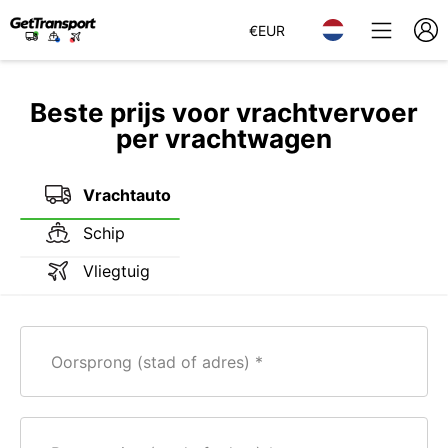
€
EUR
Beste prijs voor vrachtvervoer
per vrachtwagen
Vrachtauto
Schip
Vliegtuig
Oorsprong (stad of adres)