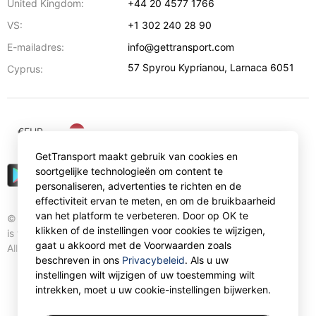
United Kingdom:
+44 20 4577 1766
VS:
+1 302 240 28 90
E-mailadres:
info@gettransport.com
57 Spyrou Kyprianou
,
Larnaca
6051
Cyprus:
€
EUR
GetTransport maakt gebruik van cookies en
soortgelijke technologieën om content te
personaliseren, advertenties te richten en de
effectiviteit ervan te meten, en om de bruikbaarheid
van het platform te verbeteren. Door op OK te
© Gettransport International Limited. GetTransport®
klikken of de instellingen voor cookies te wijzigen,
is trademark of Gettransport International Limited.
gaat u akkoord met de Voorwaarden zoals
All rights reserved.
beschreven in ons
Privacybeleid
. Als u uw
instellingen wilt wijzigen of uw toestemming wilt
intrekken, moet u uw cookie-instellingen bijwerken.