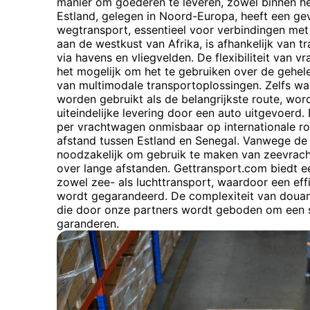
manier om goederen te leveren, zowel binnen het
Estland, gelegen in Noord-Europa, heeft een gev
wegtransport, essentieel voor verbindingen met
aan de westkust van Afrika, is afhankelijk van t
via havens en vliegvelden. De flexibiliteit van
het mogelijk om het te gebruiken over de gehel
van multimodale transportoplossingen. Zelfs w
worden gebruikt als de belangrijkste route, wor
uiteindelijke levering door een auto uitgevoerd
per vrachtwagen onmisbaar op internationale rou
afstand tussen Estland en Senegal. Vanwege de 
noodzakelijk om gebruik te maken van zeevracht
over lange afstanden. Gettransport.com biedt e
zowel zee- als luchttransport, waardoor een eff
wordt gegarandeerd. De complexiteit van douane
die door onze partners wordt geboden om een 
garanderen.