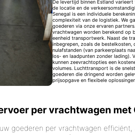
De levertijd binnen Estland varieert
de locatie en de verkeersomstandig
Senegal is een individuele bereken
complexiteit van de logistiek. We ga
goederen via onze ervaren partners
vrachtwagen worden berekend op basi
eenheid transportwerk. Naast de tra
inbegrepen, zoals de bestelkosten, d
nulafstanden (van parkeerplaats naa
los- en laadpunten zonder lading). 
kunnen zeevrachtopties een kostene
volumes. Luchttransport is de snels
goederen die dringend worden gelev
prijsopgave en flexibele oplossing
vervoer per vrachtwagen met
 uw goederen per vrachtwagen efficiënt, s