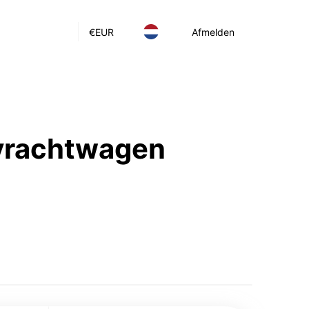
€
EUR
Afmelden
 vrachtwagen