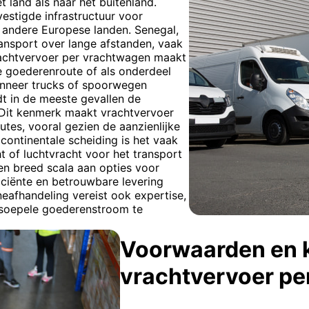
 land als naar het buitenland.
estigde infrastructuur voor
 andere Europese landen. Senegal,
ransport over lange afstanden, vaak
 vrachtvervoer per vrachtwagen maakt
e goederenroute of als onderdeel
anneer trucks of spoorwegen
dt in de meeste gevallen de
. Dit kenmerk maakt vrachtvervoer
tes, vooral gezien de aanzienlijke
continentale scheiding is het vaak
 of luchtvracht voor het transport
en breed scala aan opties voor
iciënte en betrouwbare levering
afhandeling vereist ook expertise,
soepele goederenstroom te
Voorwaarden en 
vrachtvervoer pe