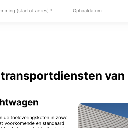
emming (stad of adres)
Ophaaldatum
transportdiensten van 
chtwagen
n de toeleveringsketen in zowel
eest voorkomende en standaard