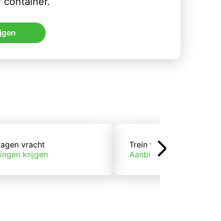
 container.
jgen
agen vracht
Trein vracht
ingen krijgen
Aanbiedingen krijgen