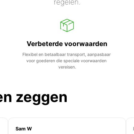
regelen.
Verbeterde voorwaarden
Flexibel en betaalbaar transport, aanpasbaar 
voor goederen die speciale voorwaarden 
vereisen.
en zeggen
Sam W