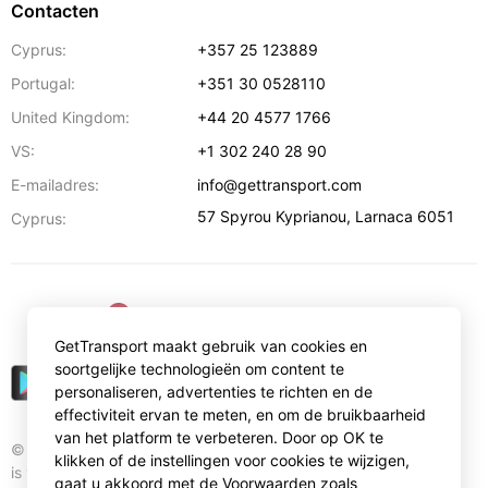
Contacten
Cyprus:
+357 25 123889
Portugal:
+351 30 0528110
United Kingdom:
+44 20 4577 1766
VS:
+1 302 240 28 90
E-mailadres:
info@gettransport.com
57 Spyrou Kyprianou
,
Larnaca
6051
Cyprus:
€
EUR
GetTransport maakt gebruik van cookies en
soortgelijke technologieën om content te
personaliseren, advertenties te richten en de
effectiviteit ervan te meten, en om de bruikbaarheid
van het platform te verbeteren. Door op OK te
© Gettransport International Limited. GetTransport®
klikken of de instellingen voor cookies te wijzigen,
is trademark of Gettransport International Limited.
gaat u akkoord met de Voorwaarden zoals