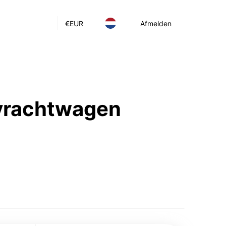
€
EUR
Afmelden
 vrachtwagen