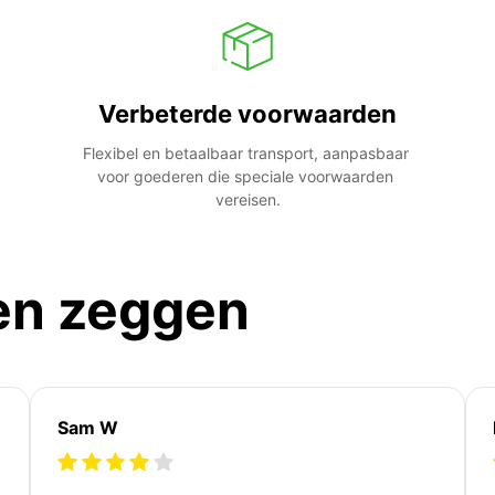
Verbeterde voorwaarden
Flexibel en betaalbaar transport, aanpasbaar 
voor goederen die speciale voorwaarden 
vereisen.
en zeggen
Sam W