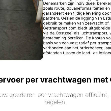
Denemarken zijn individueel bereke
zoals route, douaneformaliteiten 
garandeert een tijdige levering doo
partners. Gezien de ligging van Es
gebruik te maken van zeevracht of, v
Gettransport.com biedt uitgebreide
via de Oostzee) als luchttransport,
bestemming bereiken. De kosten v
basis van een vast tarief per transp
verbonden aan het orderbeheer, laad
afstanden tussen de laad- en losloca
vervoer per vrachtwagen met
 uw goederen per vrachtwagen efficiënt, s
regelen.