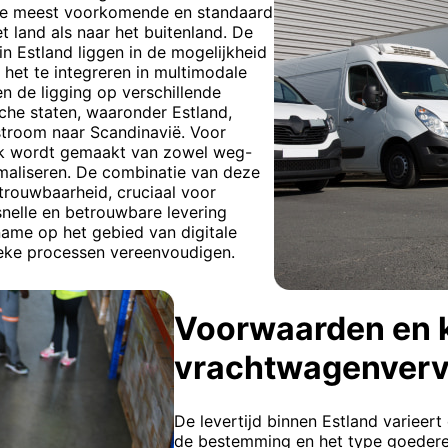
 de meest voorkomende en standaard
 land als naar het buitenland. De
n Estland liggen in de mogelijkheid
het te integreren in multimodale
n de ligging op verschillende
sche staten, waaronder Estland,
stroom naar Scandinavië. Voor
uik wordt gemaakt van zowel weg-
maliseren. De combinatie van deze
etrouwbaarheid, cruciaal voor
snelle en betrouwbare levering
 name op het gebied van digitale
ieke processen vereenvoudigen.
Voorwaarden en 
vrachtwagenverv
De levertijd binnen Estland varieer
de bestemming en het type goederen.