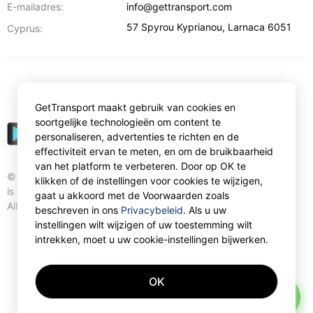
E-mailadres:
info@gettransport.com
57 Spyrou Kyprianou
,
Larnaca
6051
Cyprus:
€
EUR
GetTransport maakt gebruik van cookies en
soortgelijke technologieën om content te
personaliseren, advertenties te richten en de
effectiviteit ervan te meten, en om de bruikbaarheid
van het platform te verbeteren. Door op OK te
© Gettransport International Limited. GetTransport®
klikken of de instellingen voor cookies te wijzigen,
is trademark of Gettransport International Limited.
gaat u akkoord met de Voorwaarden zoals
All rights reserved.
beschreven in ons
Privacybeleid
. Als u uw
instellingen wilt wijzigen of uw toestemming wilt
intrekken, moet u uw cookie-instellingen bijwerken.
OK
AI