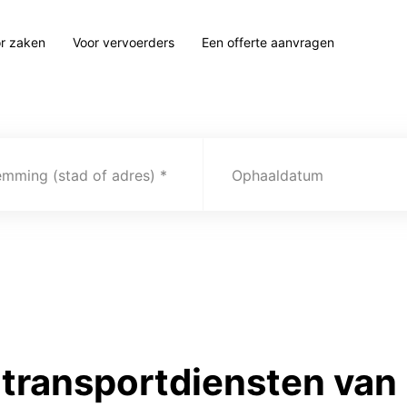
r zaken
Voor vervoerders
Een offerte aanvragen
emming (stad of adres)
Ophaaldatum
transportdiensten van 