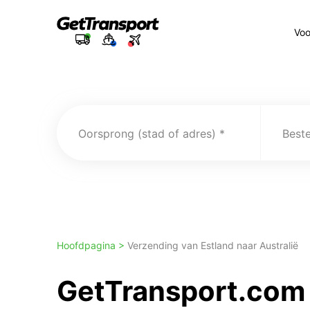
Voo
Oorsprong (stad of adres)
Best
Hoofdpagina >
Verzending van Estland naar Australië
GetTransport.com 