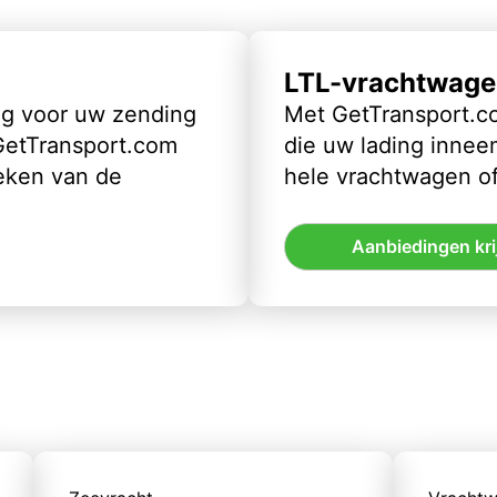
LTL-vrachtwage
ig voor uw zending
Met GetTransport.co
 GetTransport.com
die uw lading inneem
eken van de
hele vrachtwagen of
Aanbiedingen kri