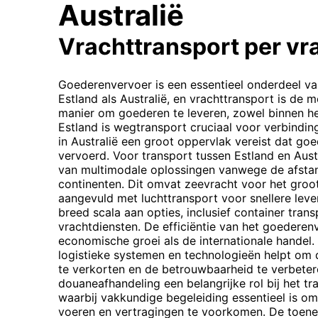
Australië
Vrachttransport per v
Goederenvervoer is een essentieel onderdeel va
Estland als Australië, en vrachttransport is d
manier om goederen te leveren, zowel binnen het
Estland is wegtransport cruciaal voor verbindin
in Australië een groot oppervlak vereist dat g
vervoerd. Voor transport tussen Estland en Aus
van multimodale oplossingen vanwege de afstand
continenten. Dit omvat zeevracht voor het groot
aangevuld met luchttransport voor snellere leve
breed scala aan opties, inclusief container tran
vrachtdiensten. De efficiëntie van het goederen
economische groei als de internationale handel
logistieke systemen en technologieën helpt om d
te verkorten en de betrouwbaarheid te verbeter
douaneafhandeling een belangrijke rol bij het tr
waarbij vakkundige begeleiding essentieel is om 
voeren en vertragingen te voorkomen. De toe