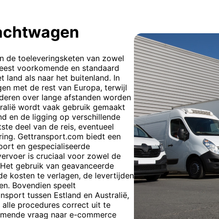
rachtwagen
n de toeleveringsketen van zowel
e meest voorkomende en standaard
 land als naar het buitenland. In
gen met de rest van Europa, terwijl
oederen over lange afstanden worden
tralië wordt vaak gebruik gemaakt
 en de ligging op verschillende
ste deel van de reis, eventueel
ring. Gettransport.com biedt een
sport en gespecialiseerde
vervoer is cruciaal voor zowel de
. Het gebruik van geavanceerde
e kosten te verlagen, de levertijden
en. Bovendien speelt
ansport tussen Estland en Australië,
alle procedures correct uit te
nemende vraag naar e-commerce