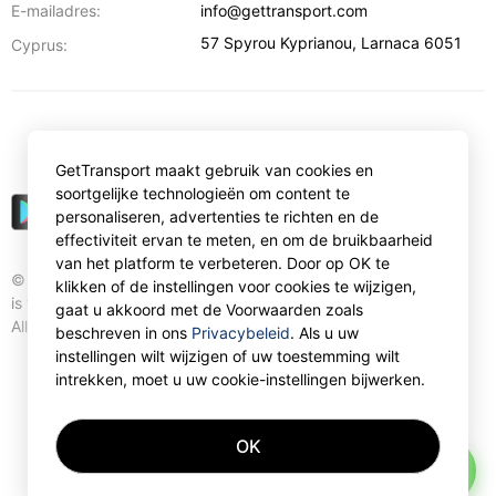
E-mailadres:
info@gettransport.com
57 Spyrou Kyprianou
,
Larnaca
6051
Cyprus:
€
EUR
GetTransport maakt gebruik van cookies en
soortgelijke technologieën om content te
personaliseren, advertenties te richten en de
effectiviteit ervan te meten, en om de bruikbaarheid
van het platform te verbeteren. Door op OK te
© Gettransport International Limited. GetTransport®
klikken of de instellingen voor cookies te wijzigen,
is trademark of Gettransport International Limited.
gaat u akkoord met de Voorwaarden zoals
All rights reserved.
beschreven in ons
Privacybeleid
. Als u uw
instellingen wilt wijzigen of uw toestemming wilt
intrekken, moet u uw cookie-instellingen bijwerken.
OK
AI