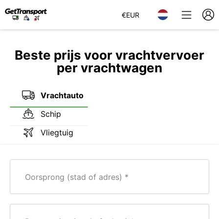
€
EUR
Beste prijs voor vrachtvervoer
per vrachtwagen
Vrachtauto
Schip
Vliegtuig
Oorsprong (stad of adres)