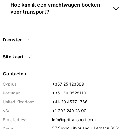
Hoe kan ik een vrachtwagen boeken
voor transport?
Diensten
Site kaart
Contacten
Cyprus:
+357 25 123889
Portugal:
+351 30 0528110
United Kingdom:
+44 20 4577 1766
VS:
+1 302 240 28 90
E-mailadres:
info@gettransport.com
57 Spyrou Kyprianou
,
Larnaca
6051
Cyprus: