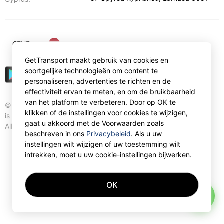
€
EUR
GetTransport maakt gebruik van cookies en
soortgelijke technologieën om content te
personaliseren, advertenties te richten en de
effectiviteit ervan te meten, en om de bruikbaarheid
van het platform te verbeteren. Door op OK te
© Gettransport International Limited. GetTransport®
klikken of de instellingen voor cookies te wijzigen,
is trademark of Gettransport International Limited.
gaat u akkoord met de Voorwaarden zoals
All rights reserved.
beschreven in ons
Privacybeleid
. Als u uw
instellingen wilt wijzigen of uw toestemming wilt
intrekken, moet u uw cookie-instellingen bijwerken.
OK
AI