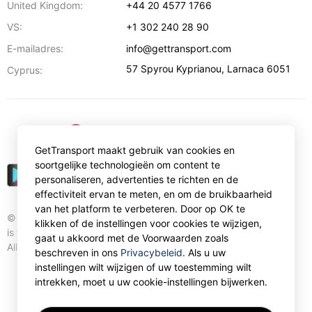
United Kingdom:
+44 20 4577 1766
VS:
+1 302 240 28 90
E-mailadres:
info@gettransport.com
57 Spyrou Kyprianou
,
Larnaca
6051
Cyprus:
€
EUR
GetTransport maakt gebruik van cookies en
soortgelijke technologieën om content te
personaliseren, advertenties te richten en de
effectiviteit ervan te meten, en om de bruikbaarheid
van het platform te verbeteren. Door op OK te
© Gettransport International Limited. GetTransport®
klikken of de instellingen voor cookies te wijzigen,
is trademark of Gettransport International Limited.
gaat u akkoord met de Voorwaarden zoals
All rights reserved.
beschreven in ons
Privacybeleid
. Als u uw
instellingen wilt wijzigen of uw toestemming wilt
intrekken, moet u uw cookie-instellingen bijwerken.