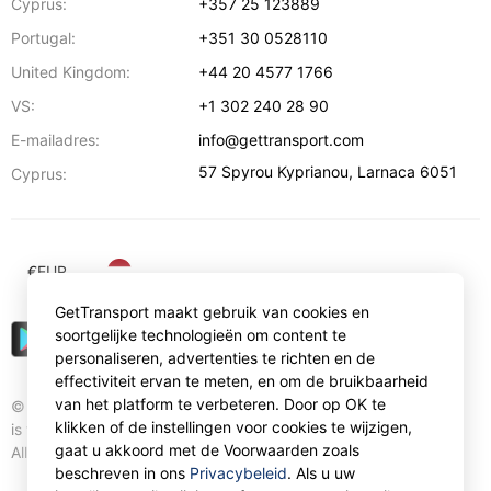
Cyprus:
+357 25 123889
Portugal:
+351 30 0528110
United Kingdom:
+44 20 4577 1766
VS:
+1 302 240 28 90
E-mailadres:
info@gettransport.com
57 Spyrou Kyprianou
,
Larnaca
6051
Cyprus:
€
EUR
GetTransport maakt gebruik van cookies en
soortgelijke technologieën om content te
personaliseren, advertenties te richten en de
effectiviteit ervan te meten, en om de bruikbaarheid
van het platform te verbeteren. Door op OK te
© Gettransport International Limited. GetTransport®
klikken of de instellingen voor cookies te wijzigen,
is trademark of Gettransport International Limited.
gaat u akkoord met de Voorwaarden zoals
All rights reserved.
beschreven in ons
Privacybeleid
. Als u uw