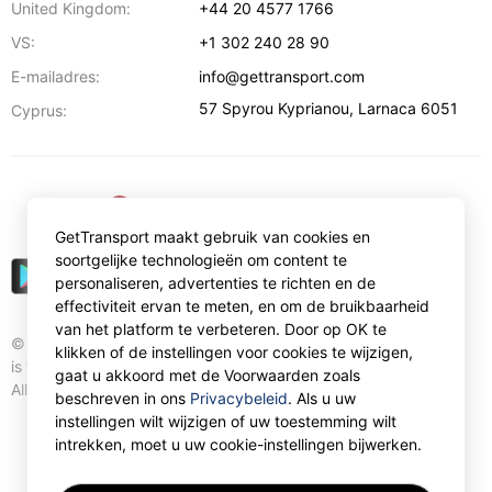
United Kingdom:
+44 20 4577 1766
VS:
+1 302 240 28 90
E-mailadres:
info@gettransport.com
57 Spyrou Kyprianou
,
Larnaca
6051
Cyprus:
€
EUR
GetTransport maakt gebruik van cookies en
soortgelijke technologieën om content te
personaliseren, advertenties te richten en de
effectiviteit ervan te meten, en om de bruikbaarheid
van het platform te verbeteren. Door op OK te
© Gettransport International Limited. GetTransport®
klikken of de instellingen voor cookies te wijzigen,
is trademark of Gettransport International Limited.
gaat u akkoord met de Voorwaarden zoals
All rights reserved.
beschreven in ons
Privacybeleid
. Als u uw
instellingen wilt wijzigen of uw toestemming wilt
intrekken, moet u uw cookie-instellingen bijwerken.