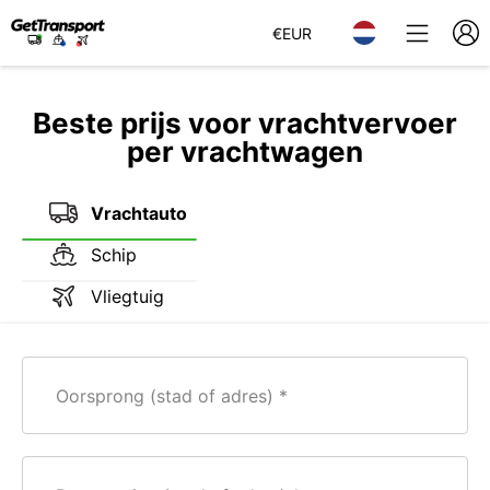
€
EUR
Beste prijs voor vrachtvervoer
per vrachtwagen
Vrachtauto
Schip
Vliegtuig
Oorsprong (stad of adres)