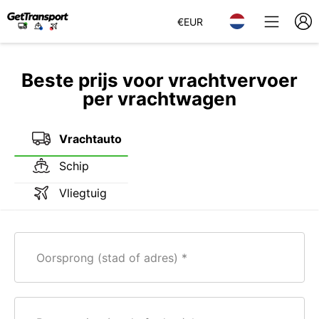
€
EUR
Beste prijs voor vrachtvervoer
per vrachtwagen
Vrachtauto
Schip
Vliegtuig
Oorsprong (stad of adres)