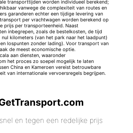
le transporttijden worden individueel berekend;
chikbaar vanwege de complexiteit van routes en
rs garanderen echter een tijdige levering van
ntransport per vrachtwagen worden berekend op
de prijs per transporteenheid. Naast
ten inbegrepen, zoals de bestelkosten, de tijd
 nul kilometers (van het park naar het laadpunt)
- en lospunten zonder lading). Voor transport van
vaak de meest economische optie.
cala aan diensten, waaronder
om het proces zo soepel mogelijk te laten
ssen China en Kameroen vereist betrouwbare
eit van internationale vervoersregels begrijpen.
 GetTransport.com
nel en tegen een redelijke prijs