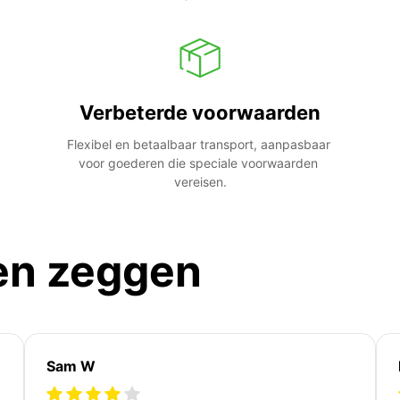
Verbeterde voorwaarden
Flexibel en betaalbaar transport, aanpasbaar 
voor goederen die speciale voorwaarden 
vereisen.
en zeggen
Sam W