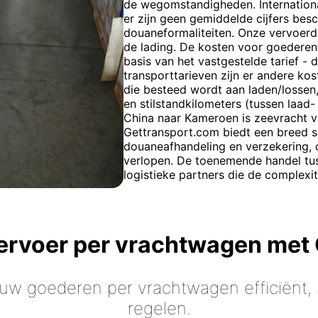
de wegomstandigheden. Internationa
er zijn geen gemiddelde cijfers bes
douaneformaliteiten. Onze vervoerde
de lading. De kosten voor goedere
basis van het vastgestelde tarief - 
transporttarieven zijn er andere kos
die besteed wordt aan laden/lossen,
en stilstandkilometers (tussen laad
China naar Kameroen is zeevracht 
Gettransport.com biedt een breed s
douaneafhandeling en verzekering, 
verlopen. De toenemende handel tu
logistieke partners die de complexit
vervoer per vrachtwagen met
 uw goederen per vrachtwagen efficiënt, s
regelen.