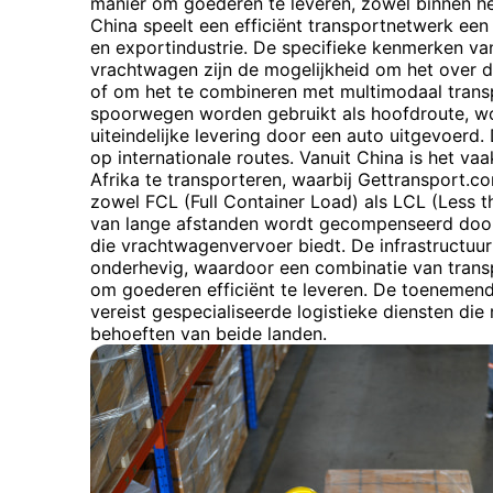
manier om goederen te leveren, zowel binnen het
China speelt een efficiënt transportnetwerk een 
en exportindustrie. De specifieke kenmerken va
vrachtwagen zijn de mogelijkheid om het over d
of om het te combineren met multimodaal transp
spoorwegen worden gebruikt als hoofdroute, wo
uiteindelijke levering door een auto uitgevoerd.
op internationale routes. Vanuit China is het va
Afrika te transporteren, waarbij Gettransport.c
zowel FCL (Full Container Load) als LCL (Less t
van lange afstanden wordt gecompenseerd door d
die vrachtwagenvervoer biedt. De infrastructuur
onderhevig, waardoor een combinatie van trans
om goederen efficiënt te leveren. De toenemend
vereist gespecialiseerde logistieke diensten di
behoeften van beide landen.