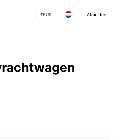
€
EUR
Afmelden
 vrachtwagen