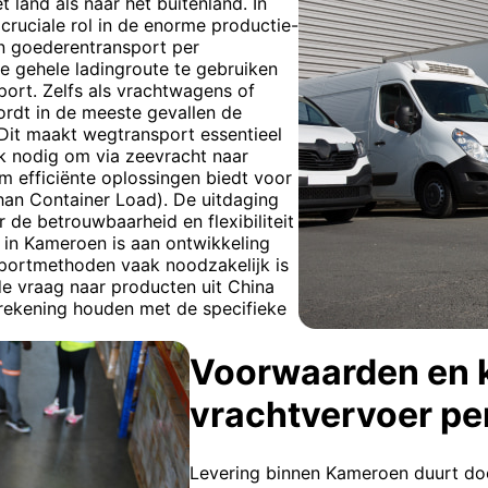
 land als naar het buitenland. In
cruciale rol in de enorme productie-
n goederentransport per
e gehele ladingroute te gebruiken
ort. Zelfs als vrachtwagens of
rdt in de meeste gevallen de
 Dit maakt wegtransport essentieel
ak nodig om via zeevracht naar
om efficiënte oplossingen biedt voor
han Container Load). De uitdaging
e betrouwbaarheid en flexibiliteit
 in Kameroen is aan ontwikkeling
portmethoden vaak noodzakelijk is
e vraag naar producten uit China
e rekening houden met de specifieke
Voorwaarden en 
vrachtvervoer pe
Levering binnen Kameroen duurt doo