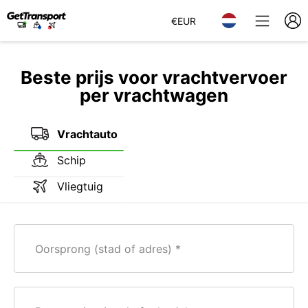
€
EUR
Beste prijs voor vrachtvervoer
per vrachtwagen
Vrachtauto
Schip
Vliegtuig
Oorsprong (stad of adres)