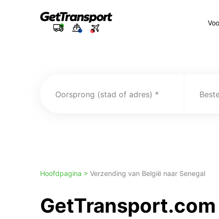
Voo
Oorsprong (stad of adres)
Best
Hoofdpagina >
Verzending van België naar Senegal
GetTransport.com 