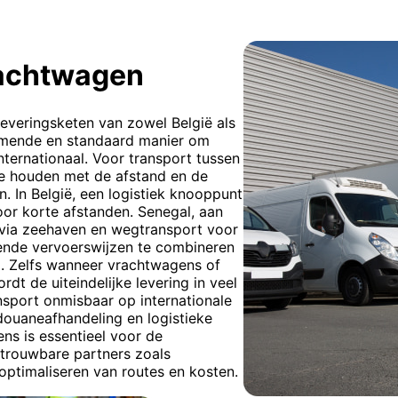
rachtwagen
leveringsketen van zowel België als
komende en standaard manier om
nternationaal. Voor transport tussen
 te houden met de afstand en de
n. In België, een logistiek knooppunt
oor korte afstanden. Senegal, aan
 via zeehaven en wegtransport voor
llende vervoerswijzen te combineren
l. Zelfs wanneer vrachtwagens of
dt de uiteindelijke levering in veel
nsport onmisbaar op internationale
douaneafhandeling en logistieke
ns is essentieel voor de
etrouwbare partners zoals
 optimaliseren van routes en kosten.