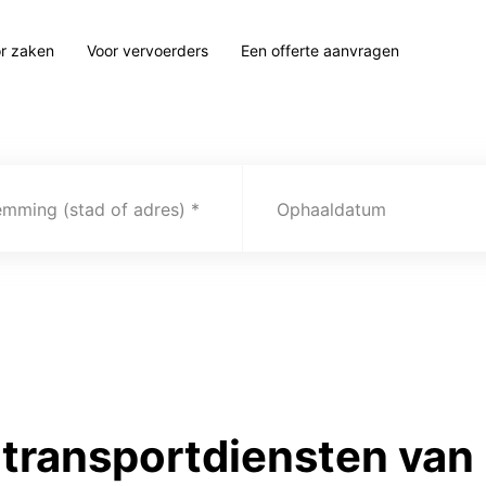
r zaken
Voor vervoerders
Een offerte aanvragen
emming (stad of adres)
Ophaaldatum
transportdiensten van 