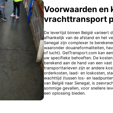
Voorwaarden en 
vrachttransport 
De levertijd binnen België varieert
afhankelijk van de afstand en het ve
Senegal zijn complexer te berekenen
waaronder douaneformaliteiten, ha
of lucht). GetTransport.com kan ee
uw specifieke behoeften. De koste
berekend aan de hand van een vast t
transporttarieven zijn er andere k
orderkosten, laad- en loskosten, sta
wachttijd (tussen los- en laadpunte
van België naar Senegal, is zeevrac
sommige gevallen, voor snellere lev
een oplossing bieden.