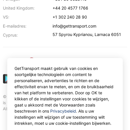
United Kingdom:
+44 20 4577 1766
VS:
+1 302 240 28 90
E-mailadres:
info@gettransport.com
57 Spyrou Kyprianou
,
Larnaca
6051
Cyprus:
€
EUR
GetTransport maakt gebruik van cookies en
soortgelijke technologieën om content te
personaliseren, advertenties te richten en de
effectiviteit ervan te meten, en om de bruikbaarheid
van het platform te verbeteren. Door op OK te
© Gettransport International Limited. GetTransport®
klikken of de instellingen voor cookies te wijzigen,
is trademark of Gettransport International Limited.
gaat u akkoord met de Voorwaarden zoals
All rights reserved.
beschreven in ons
Privacybeleid
. Als u uw
instellingen wilt wijzigen of uw toestemming wilt
intrekken, moet u uw cookie-instellingen bijwerken.