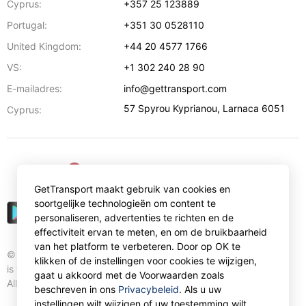
Cyprus:
+357 25 123889
Portugal:
+351 30 0528110
United Kingdom:
+44 20 4577 1766
VS:
+1 302 240 28 90
E-mailadres:
info@gettransport.com
57 Spyrou Kyprianou
,
Larnaca
6051
Cyprus:
€
EUR
GetTransport maakt gebruik van cookies en
soortgelijke technologieën om content te
personaliseren, advertenties te richten en de
effectiviteit ervan te meten, en om de bruikbaarheid
van het platform te verbeteren. Door op OK te
© Gettransport International Limited. GetTransport®
klikken of de instellingen voor cookies te wijzigen,
is trademark of Gettransport International Limited.
gaat u akkoord met de Voorwaarden zoals
All rights reserved.
beschreven in ons
Privacybeleid
. Als u uw
instellingen wilt wijzigen of uw toestemming wilt