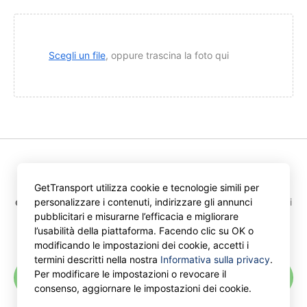
Scegli un file
, oppure trascina la foto qui
Premendo “Ottieni offerte” accetti le disposizioni
GetTransport utilizza cookie e tecnologie simili per
dell'Accordo per gli utenti
e
dell'Informativa sulla privacy
di
personalizzare i contenuti, indirizzare gli annunci
GetTransport.com.
pubblicitari e misurarne l’efficacia e migliorare
l’usabilità della piattaforma. Facendo clic su OK o
modificando le impostazioni dei cookie, accetti i
termini descritti nella nostra
Informativa sulla privacy
.
Per modificare le impostazioni o revocare il
Ricevi offerte
consenso, aggiornare le impostazioni dei cookie.