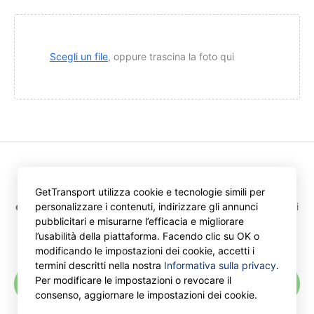
Scegli un file
, oppure trascina la foto qui
Premendo “Ottieni offerte” accetti le disposizioni
GetTransport utilizza cookie e tecnologie simili per
dell'Accordo per gli utenti
e
dell'Informativa sulla privacy
di
personalizzare i contenuti, indirizzare gli annunci
GetTransport.com.
pubblicitari e misurarne l’efficacia e migliorare
l’usabilità della piattaforma. Facendo clic su OK o
modificando le impostazioni dei cookie, accetti i
termini descritti nella nostra
Informativa sulla privacy
.
Per modificare le impostazioni o revocare il
Ricevi offerte
consenso, aggiornare le impostazioni dei cookie.