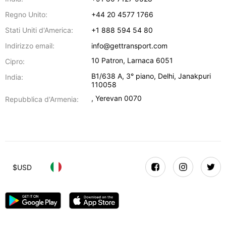
Regno Unito:
+44 20 4577 1766
Stati Uniti d'America:
+1 888 594 54 80
Indirizzo email:
info@gettransport.com
10 Patron
,
Larnaca
6051
Cipro:
B1/638 A, 3° piano
,
Delhi
,
Janakpuri
India:
110058
,
Yerevan
0070
Repubblica d'Armenia:
$
USD