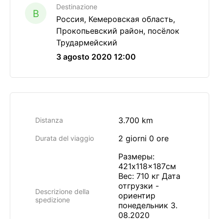
Destinazione
B
Россия, Кемеровская область,
Прокопьевский район, посёлок
Трудармейский
3 agosto 2020 12:00
3.700 km
Distanza
2 giorni 0 ore
Durata del viaggio
Размеры:
421x118x187см
Вес: 710 кг Дата
отгрузки -
Descrizione della
ориентир
spedizione
понедельник 3.
08.2020