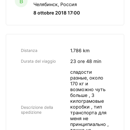
B
Челябинск, Россия
8 ottobre 2018 17:00
1.786 km
Distanza
23 ore 48 min
Durata del viaggio
сладости
разные, около
170 кг и
возможно чуть
больше , 3
килограмовые
коробки , тип
Descrizione della
spedizione
транспорта для
меня не
принципиально ,