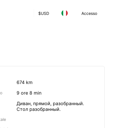
$
USD
Accesso
674 km
9 ore 8 min
io
Диван, прямой, разобранный.
Стол разобранный.
tale