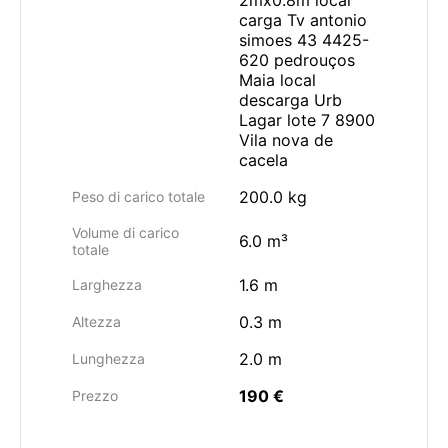
2mx0.8m local
carga Tv antonio
simoes 43 4425-
620 pedrouços
Maia local
descarga Urb
Lagar lote 7 8900
Vila nova de
cacela
200.0 kg
Peso di carico totale
Volume di carico
6.0 m³
totale
1.6 m
Larghezza
0.3 m
Altezza
2.0 m
Lunghezza
190 €
Prezzo