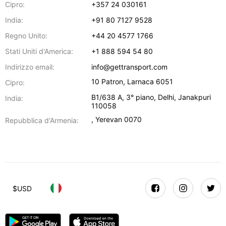
Cipro:
+357 24 030161
India:
+91 80 7127 9528
Regno Unito:
+44 20 4577 1766
Stati Uniti d'America:
+1 888 594 54 80
Indirizzo email:
info@gettransport.com
10 Patron
,
Larnaca
6051
Cipro:
B1/638 A, 3° piano
,
Delhi
,
Janakpuri
India:
110058
,
Yerevan
0070
Repubblica d'Armenia:
$
USD