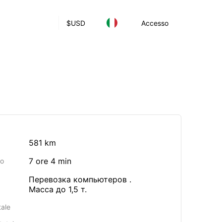
$
USD
Accesso
581 km
7 ore 4 min
io
Перевозка компьютеров .
Масса до 1,5 т.
tale