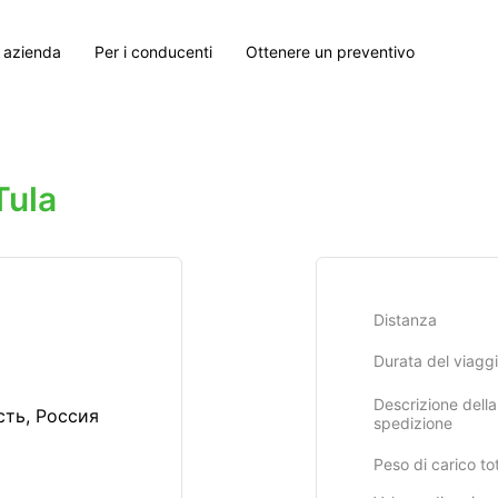
 azienda
Per i conducenti
Ottenere un preventivo
Tula
Distanza
Durata del viagg
Descrizione della
ть, Россия
spedizione
Peso di carico to