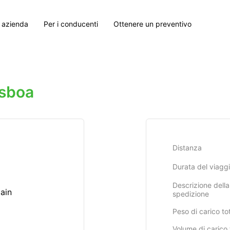
 azienda
Per i conducenti
Ottenere un preventivo
isboa
Distanza
Durata del viagg
Descrizione della
pain
spedizione
Peso di carico to
Volume di carico 