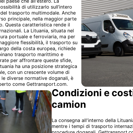
del paese che all'estero. La
sibilità di utilizzarlo sull’intero
e del trasporto multimodale. Anche
so principale, nella maggior parte
o. Questa caratteristica rende il
nazionali. La Lituania, situata nel
tura portuale e ferroviaria, ma per
ggiore flessibilità, il trasporto su
largo della costa europea, richiede
inano trasporto marittimo e
rate per affrontare queste sfide,
ituania ha una posizione strategica
tale, con un crescente volume di
le diverse normative doganali, è
esperto come Gettransport.com.
Condizioni e cost
camion
La consegna all'interno della Lituani
mentre i tempi di trasporto internazi
procedure doganali. Gettransport.co