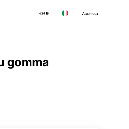
€
EUR
Accesso
 su gomma