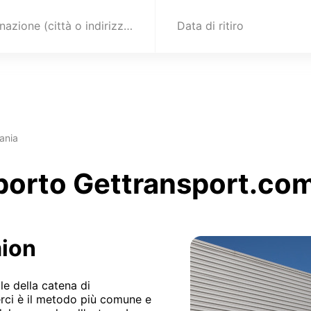
Destinazione (città o indirizzo)
Data di ritiro
ania
sporto Gettransport.co
mion
le della catena di
erci è il metodo più comune e