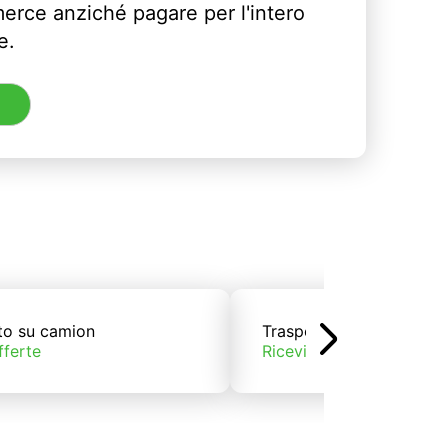
erce anziché pagare per l'intero
e.
to su camion
Trasporto su treno
fferte
Ricevi offerte