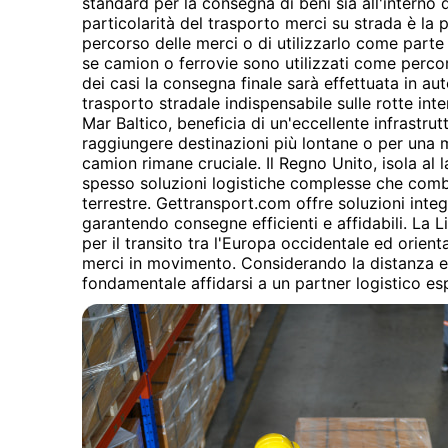
standard per la consegna di beni sia all'interno 
particolarità del trasporto merci su strada è la pos
percorso delle merci o di utilizzarlo come part
se camion o ferrovie sono utilizzati come percor
dei casi la consegna finale sarà effettuata in aut
trasporto stradale indispensabile sulle rotte inter
Mar Baltico, beneficia di un'eccellente infrastrut
raggiungere destinazioni più lontane o per una ma
camion rimane cruciale. Il Regno Unito, isola al 
spesso soluzioni logistiche complesse che comb
terrestre. Gettransport.com offre soluzioni integ
garantendo consegne efficienti e affidabili. La L
per il transito tra l'Europa occidentale ed orien
merci in movimento. Considerando la distanza e 
fondamentale affidarsi a un partner logistico 