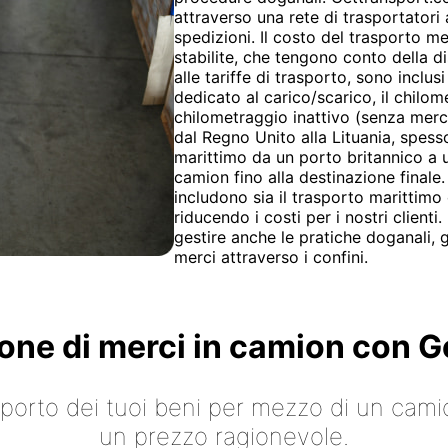
attraverso una rete di trasportatori
spedizioni. Il costo del trasporto me
stabilite, che tengono conto della d
alle tariffe di trasporto, sono inclus
dedicato al carico/scarico, il chilome
chilometraggio inattivo (senza merci 
dal Regno Unito alla Lituania, spess
marittimo da un porto britannico a 
camion fino alla destinazione final
includono sia il trasporto marittimo 
riducendo i costi per i nostri client
gestire anche le pratiche doganali, 
merci attraverso i confini.
ione di merci in camion con
asporto dei tuoi beni per mezzo di un cami
un prezzo ragionevole.