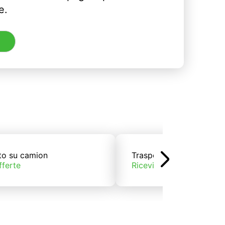
e.
to su camion
Trasporto su treno
fferte
Ricevi offerte