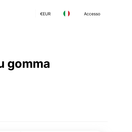
€
EUR
Accesso
 su gomma