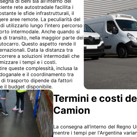
gna di beni sia all’interno del
iente rete autostradale facilita i
ante le sfide infrastrutturali, il
ere aree remote. La peculiarità del
di utilizzarlo lungo l’intero percorso
porto intermodale. Anche quando si
di transito, nella maggior parte dei
autocarro. Questo aspetto rende il
ernazionali. Data la distanza tra
correre a soluzioni intermodali che
izzare i tempi e i costi.
ire queste complessità, inclusa la
doganale e il coordinamento tra
 di trasporto dipende da fattori
e il budget disponibile.
Termini e costi d
Camion
La consegna all’interno del Regno Un
mentre i tempi per l'Argentina vari