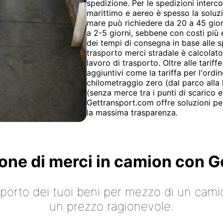
spedizione. Per le spedizioni interc
marittimo e aereo è spesso la soluzio
mare può richiedere da 20 a 45 giorn
a 2-5 giorni, sebbene con costi più 
dei tempi di consegna in base alle sp
trasporto merci stradale è calcolato i
lavoro di trasporto. Oltre alle tariff
aggiuntivi come la tariffa per l'ordi
chilometraggio zero (dal parco alla l
(senza merce tra i punti di scarico e
Gettransport.com offre soluzioni per
la massima trasparenza.
ione di merci in camion con
asporto dei tuoi beni per mezzo di un cami
un prezzo ragionevole.