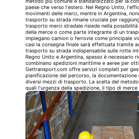
metodo più comune e standardizzato per la conse
paese che verso l'estero. Nel Regno Unito, l'effic
movimenti delle merci, mentre in Argentina, nonost
trasporto su strada rimane cruciale per raggiung
trasporto merci stradale risiede nella possibilità 
della merce o come parte integrante di un tras
impiegano camion o ferrovie come principale via 
casi la consegna finale sarà effettuata tramite 
trasporto su strada indispensabile sulle rotte int
Regno Unito e Argentina, spesso è necessario ri
combinano spedizioni marittime e aeree per ottim
Gettransport.com offre servizi completi per gest
pianificazione del percorso, la documentazione 
diversi mezzi di trasporto. La scelta del metodo
quali l'urgenza della spedizione, il tipo di merce 