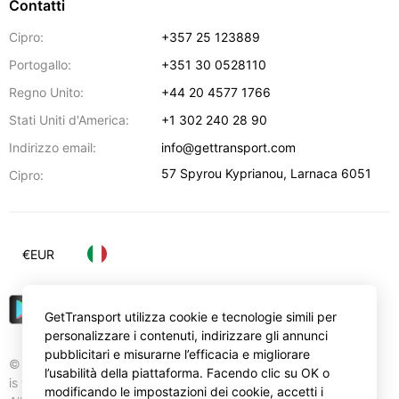
Contatti
Cipro:
+357 25 123889
Portogallo:
+351 30 0528110
Regno Unito:
+44 20 4577 1766
Stati Uniti d'America:
+1 302 240 28 90
Indirizzo email:
info@gettransport.com
57 Spyrou Kyprianou
,
Larnaca
6051
Cipro:
€
EUR
GetTransport utilizza cookie e tecnologie simili per
personalizzare i contenuti, indirizzare gli annunci
pubblicitari e misurarne l’efficacia e migliorare
© Gettransport International Limited. GetTransport®
l’usabilità della piattaforma. Facendo clic su OK o
is trademark of Gettransport International Limited.
modificando le impostazioni dei cookie, accetti i