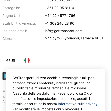
Cipro:
+357 25 123889
Portogallo:
+351 30 0528110
Regno Unito:
+44 20 4577 1766
Stati Uniti d'America:
+1 302 240 28 90
Indirizzo email:
info@gettransport.com
57 Spyrou Kyprianou
,
Larnaca
6051
Cipro:
€
EUR
GetTransport utilizza cookie e tecnologie simili per
personalizzare i contenuti, indirizzare gli annunci
pubblicitari e misurarne l’efficacia e migliorare
© Gettransport International Limited. GetTransport®
l’usabilità della piattaforma. Facendo clic su OK o
is trademark of Gettransport International Limited.
modificando le impostazioni dei cookie, accetti i
All rights reserved.
termini descritti nella nostra
Informativa sulla privacy
.
Per modificare le impostazioni o revocare il