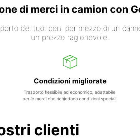
ione di merci in camion con
asporto dei tuoi beni per mezzo di un cami
un prezzo ragionevole.
Condizioni migliorate
Trasporto flessibile ed economico, adattabile 
per le merci che richiedono condizioni speciali.
stri clienti