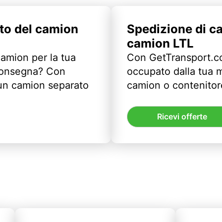
to del camion
Spedizione di c
camion LTL
camion per la tua
Con GetTransport.co
 consegna? Con
occupato dalla tua m
un camion separato
camion o contenitor
Ricevi offerte