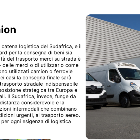
mion
 catena logistica del Sudafrica, e il
rd per la consegna di beni sia
rità del trasporto merci su strada è
so delle merci o di utilizzarlo come
no utilizzati camion o ferrovie
i casi la consegna finale sarà
l trasporto stradale indispensabile
 posizione strategica tra Europa e
li. Il Sudafrica, invece, funge da
 distanza considerevole e la
luzioni intermodali che combinano
izioni urgenti, al trasporto aereo.
per ogni esigenza di logistica