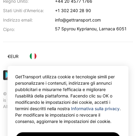
Regno Unito:
+44 20 4577 1766
Stati Uniti d'America:
+1 302 240 28 90
Indirizzo email:
info@gettransport.com
57 Spyrou Kyprianou
,
Larnaca
6051
Cipro:
€
EUR
GetTransport utilizza cookie e tecnologie simili per
personalizzare i contenuti, indirizzare gli annunci
pubblicitari e misurarne l’efficacia e migliorare
© Gettransport International Limited. GetTransport®
l’usabilità della piattaforma. Facendo clic su OK o
is trademark of Gettransport International Limited.
modificando le impostazioni dei cookie, accetti i
All rights reserved.
termini descritti nella nostra
Informativa sulla privacy
.
Per modificare le impostazioni o revocare il
consenso, aggiornare le impostazioni dei cookie.