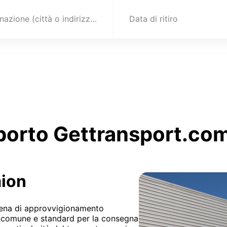
Destinazione (città o indirizzo)
Data di ritiro
sporto Gettransport.co
mion
atena di approvvigionamento
iù comune e standard per la consegna