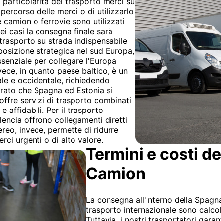
La particolarità del trasporto merci su
o percorso delle merci o di utilizzarlo
camion o ferrovie sono utilizzati
i casi la consegna finale sarà
l trasporto su strada indispensabile
 posizione strategica nel sud Europa,
essenziale per collegare l'Europa
nvece, in quanto paese baltico, è un
le e occidentale, richiedendo
iderato che Spagna ed Estonia si
offre servizi di trasporto combinati
 affidabili. Per il trasporto
lencia offrono collegamenti diretti
aereo, invece, permette di ridurre
ci urgenti o di alto valore.
Termini e costi d
Camion
La consegna all'interno della Spagna
trasporto internazionale sono calcol
Tuttavia, i nostri trasportatori garan