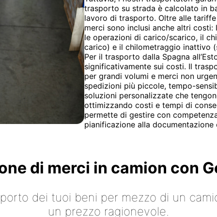
trasporto su strada è calcolato in bas
lavoro di trasporto. Oltre alle tariff
merci sono inclusi anche altri costi: 
le operazioni di carico/scarico, il c
carico) e il chilometraggio inattivo 
Per il trasporto dalla Spagna all’Est
significativamente sui costi. Il tr
per grandi volumi e merci non urgent
spedizioni più piccole, tempo-sensib
soluzioni personalizzate che tengono
ottimizzando costi e tempi di conse
permette di gestire con competenza t
pianificazione alla documentazione
ione di merci in camion con
asporto dei tuoi beni per mezzo di un cami
un prezzo ragionevole.