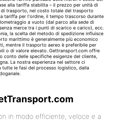
e alla tariffa stabilita – il prezzo per unità di
e di trasporto, nel costo totale del trasporto
la tariffa per l'ordine, il tempo trascorso durante
hilometraggio a vuoto (dal parco alla sede di
(senza merce tra i punti di scarico e carico), ecc.
onia, la scelta del metodo di spedizione influisce
asporto marittimo è generalmente più economico
i, mentre il trasporto aereo è preferibile per
ili o di valore elevato. Gettransport.com offre
 conto delle specifiche esigenze del cliente,
gna. La nostra esperienza nel settore ci
utte le fasi del processo logistico, dalla
 doganale.
 GetTransport.com
on in modo efficiente, veloce e a