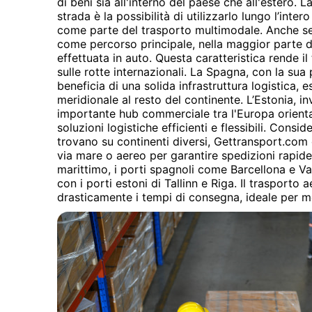
di beni sia all'interno del paese che all'estero. 
strada è la possibilità di utilizzarlo lungo l’inter
come parte del trasporto multimodale. Anche se 
come percorso principale, nella maggior parte de
effettuata in auto. Questa caratteristica rende i
sulle rotte internazionali. La Spagna, con la sua
beneficia di una solida infrastruttura logistica, 
meridionale al resto del continente. L’Estonia, i
importante hub commerciale tra l'Europa orienta
soluzioni logistiche efficienti e flessibili. Cons
trovano su continenti diversi, Gettransport.com 
via mare o aereo per garantire spedizioni rapide e
marittimo, i porti spagnoli come Barcellona e Va
con i porti estoni di Tallinn e Riga. Il trasporto 
drasticamente i tempi di consegna, ideale per mer