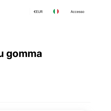
€
EUR
Accesso
 su gomma