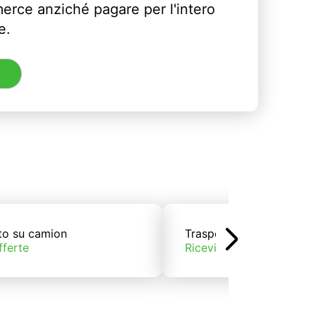
erce anziché pagare per l'intero
e.
to su camion
Trasporto su treno
fferte
Ricevi offerte